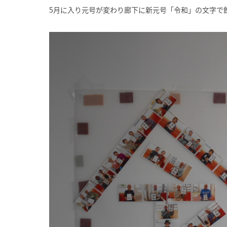
5月に入り元号が変わり廊下に新元号「令和」の文字で飾って