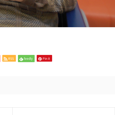
RSS
feedly
Pin it