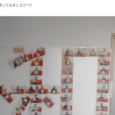
みました!(^^)!