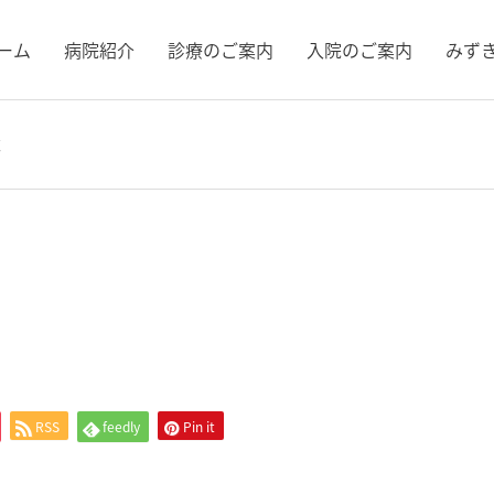
ーム
病院紹介
診療のご案内
⼊院のご案内
みず
練
RSS
feedly
Pin it