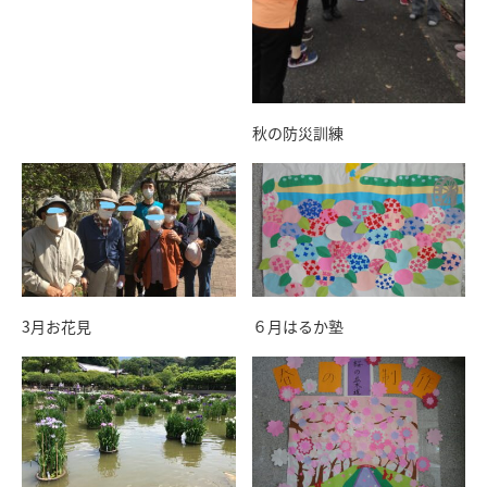
秋の防災訓練
3月お花見
６月はるか塾